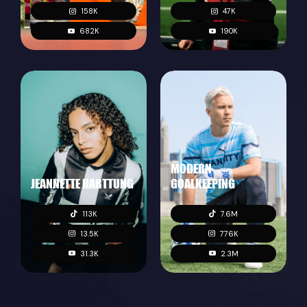
158K
47K
682K
190K
MODERN
JEANNETTE HARTTUNG
GOALKEEPING
113K
7.6M
13.5K
776K
31.3K
2.3M