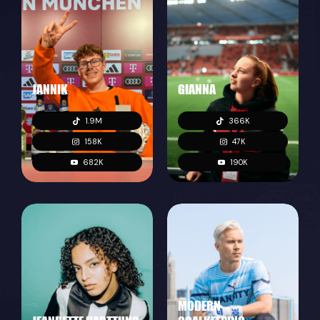
JANNIK
GIANNA
1.9M
366K
158K
47K
682K
190K
MODERN