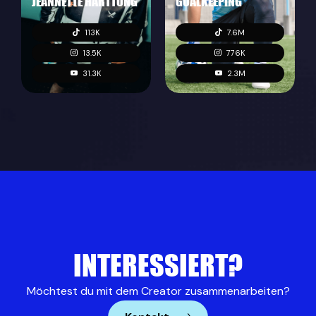
JEANNETTE HARTTUNG
GOALKEEPING
113K
7.6M
13.5K
776K
31.3K
2.3M
INTERESSIERT?
Möchtest du mit dem Creator zusammenarbeiten?